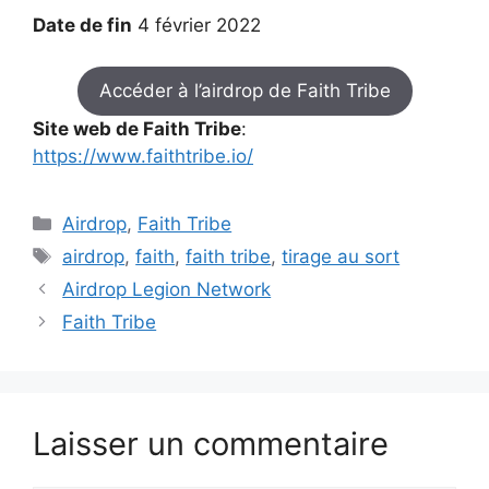
Date de fin
4 février 2022
Accéder à l’airdrop de Faith Tribe
Site web de Faith Tribe
:
https://www.faithtribe.io/
Catégories
Airdrop
,
Faith Tribe
Étiquettes
airdrop
,
faith
,
faith tribe
,
tirage au sort
Airdrop Legion Network
Faith Tribe
Laisser un commentaire