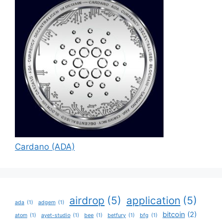
Cardano (ADA)
airdrop
(5)
application
(5)
ada
(1)
adgem
(1)
bitcoin
(2)
atom
(1)
ayet-studio
(1)
bee
(1)
betfury
(1)
bfg
(1)