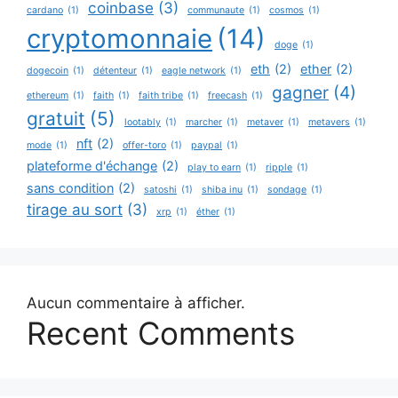
coinbase
(3)
cardano
(1)
communaute
(1)
cosmos
(1)
cryptomonnaie
(14)
doge
(1)
eth
(2)
ether
(2)
dogecoin
(1)
détenteur
(1)
eagle network
(1)
gagner
(4)
ethereum
(1)
faith
(1)
faith tribe
(1)
freecash
(1)
gratuit
(5)
lootably
(1)
marcher
(1)
metaver
(1)
metavers
(1)
nft
(2)
mode
(1)
offer-toro
(1)
paypal
(1)
plateforme d'échange
(2)
play to earn
(1)
ripple
(1)
sans condition
(2)
satoshi
(1)
shiba inu
(1)
sondage
(1)
tirage au sort
(3)
xrp
(1)
éther
(1)
Aucun commentaire à afficher.
Recent Comments