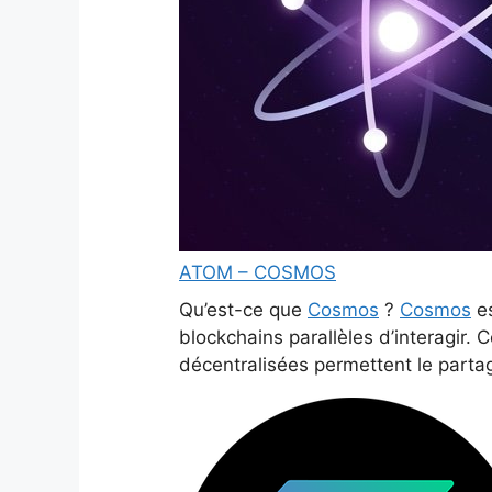
ATOM – COSMOS
Qu’est-ce que
Cosmos
?
Cosmos
es
blockchains parallèles d’interagir.
décentralisées permettent le part