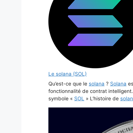
Le solana (SOL)
Qu’est-ce que le
solana
?
Solana
es
fonctionnalité de contrat intelligen
symbole «
SOL
» L’histoire de
sola