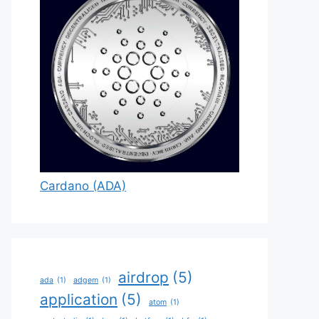
Cardano (ADA)
airdrop
(5)
ada
(1)
adgem
(1)
application
(5)
atom
(1)