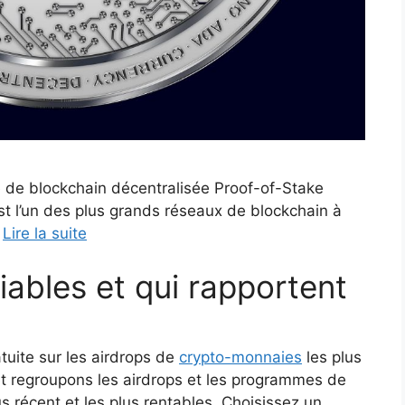
e de blockchain décentralisée Proof-of-Stake
st l’un des plus grands réseaux de blockchain à
…
Lire la suite
fiables et qui rapportent
tuite sur les airdrops de
crypto-monnaies
les plus
 et regroupons les airdrops et les programmes de
us récent et les plus rentables. Choisissez un