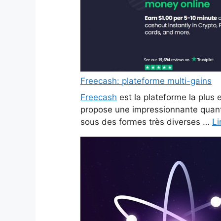
Freecash: plateforme multi-gains
Freecash
est la plateforme la plus e
propose une impressionnante quanti
sous des formes très diverses …
Li