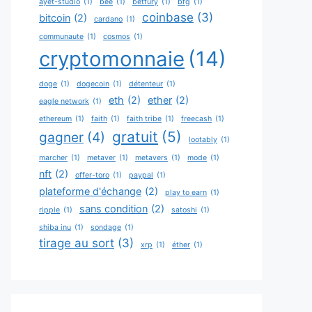
ayet-studio
(1)
bee
(1)
betfury
(1)
bfg
(1)
coinbase
(3)
bitcoin
(2)
cardano
(1)
communaute
(1)
cosmos
(1)
cryptomonnaie
(14)
doge
(1)
dogecoin
(1)
détenteur
(1)
eth
(2)
ether
(2)
eagle network
(1)
ethereum
(1)
faith
(1)
faith tribe
(1)
freecash
(1)
gratuit
(5)
gagner
(4)
lootably
(1)
marcher
(1)
metaver
(1)
metavers
(1)
mode
(1)
nft
(2)
offer-toro
(1)
paypal
(1)
plateforme d'échange
(2)
play to earn
(1)
sans condition
(2)
ripple
(1)
satoshi
(1)
shiba inu
(1)
sondage
(1)
tirage au sort
(3)
xrp
(1)
éther
(1)