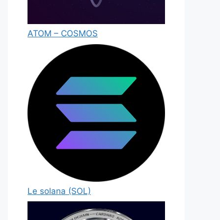
ATOM – COSMOS
Le solana (SOL)