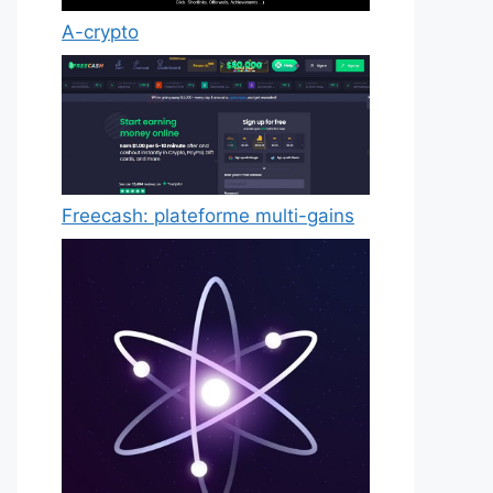
A-crypto
Freecash: plateforme multi-gains