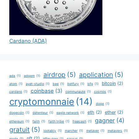
Cardano (ADA)
airdrop
(5)
application
(5)
ada
(1)
adgem
(1)
bitcoin
(2)
atom
(1)
ayet-studio
(1)
bee
(1)
betfury
(1)
bfg
(1)
coinbase
(3)
cardano
(1)
communaute
(1)
cosmos
(1)
cryptomonnaie
(14)
doge
(1)
eth
(2)
ether
(2)
dogecoin
(1)
détenteur
(1)
eagle network
(1)
gagner
(4)
ethereum
(1)
faith
(1)
faith tribe
(1)
freecash
(1)
gratuit
(5)
lootably
(1)
marcher
(1)
metaver
(1)
metavers
(1)
nft
(2)
mode
(1)
offer-toro
(1)
paypal
(1)