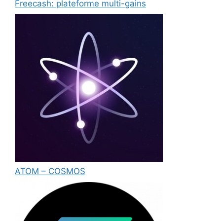
Freecash: plateforme multi-gains
ATOM – COSMOS