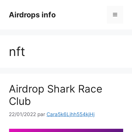
Aller
au
Airdrops info
Menu
contenu
nft
Airdrop Shark Race
Club
22/01/2022
par
Cara5k6Ljhh554kjHj