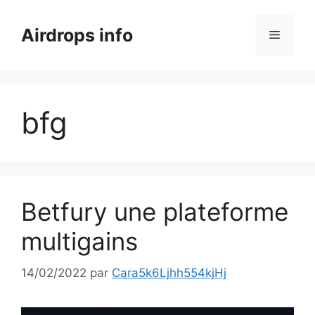
Aller
au
Airdrops info
Menu
contenu
bfg
Betfury une plateforme
multigains
14/02/2022
par
Cara5k6Ljhh554kjHj