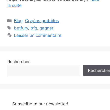
la suite
Catégories
Blog
,
Cryptos gratuites
Étiquettes
betfury
,
bfg
,
gagner
Laisser un commentaire
Rechercher
Recherche
Subscribe to our newsletter!