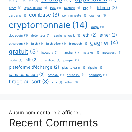
ada
(1)
adgem
(1)
bitcoin
(2)
atom
(1)
ayet-studio
(1)
bee
(1)
betfury
(1)
bfg
(1)
coinbase
(3)
cardano
(1)
communaute
(1)
cosmos
(1)
cryptomonnaie
(14)
doge
(1)
eth
(2)
ether
(2)
dogecoin
(1)
détenteur
(1)
eagle network
(1)
gagner
(4)
ethereum
(1)
faith
(1)
faith tribe
(1)
freecash
(1)
gratuit
(5)
lootably
(1)
marcher
(1)
metaver
(1)
metavers
(1)
nft
(2)
mode
(1)
offer-toro
(1)
paypal
(1)
plateforme d'échange
(2)
play to earn
(1)
ripple
(1)
sans condition
(2)
satoshi
(1)
shiba inu
(1)
sondage
(1)
tirage au sort
(3)
xrp
(1)
éther
(1)
Aucun commentaire à afficher.
Recent Comments