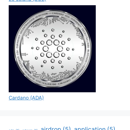
Cardano (ADA)
airdrop
(5)
application
(5)