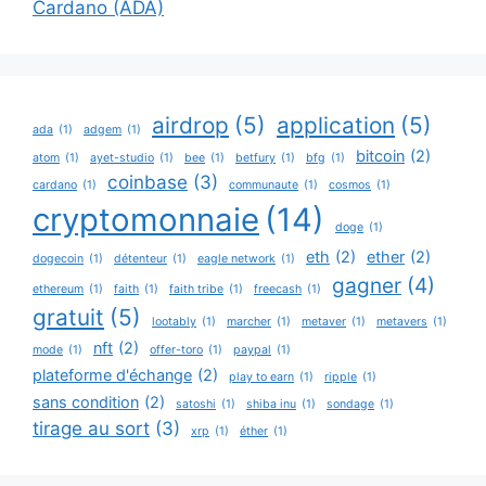
Cardano (ADA)
airdrop
(5)
application
(5)
ada
(1)
adgem
(1)
bitcoin
(2)
atom
(1)
ayet-studio
(1)
bee
(1)
betfury
(1)
bfg
(1)
coinbase
(3)
cardano
(1)
communaute
(1)
cosmos
(1)
cryptomonnaie
(14)
doge
(1)
eth
(2)
ether
(2)
dogecoin
(1)
détenteur
(1)
eagle network
(1)
gagner
(4)
ethereum
(1)
faith
(1)
faith tribe
(1)
freecash
(1)
gratuit
(5)
lootably
(1)
marcher
(1)
metaver
(1)
metavers
(1)
nft
(2)
mode
(1)
offer-toro
(1)
paypal
(1)
plateforme d'échange
(2)
play to earn
(1)
ripple
(1)
sans condition
(2)
satoshi
(1)
shiba inu
(1)
sondage
(1)
tirage au sort
(3)
xrp
(1)
éther
(1)