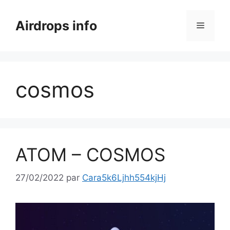
Aller
au
Airdrops info
Menu
contenu
cosmos
ATOM – COSMOS
27/02/2022
par
Cara5k6Ljhh554kjHj