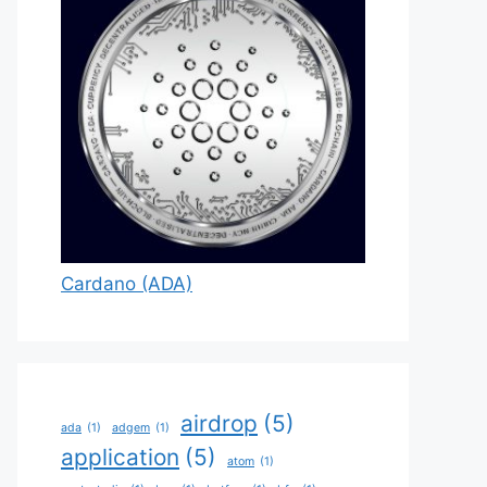
Cardano (ADA)
airdrop
(5)
ada
(1)
adgem
(1)
application
(5)
atom
(1)