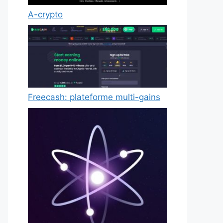
A-crypto
Freecash: plateforme multi-gains