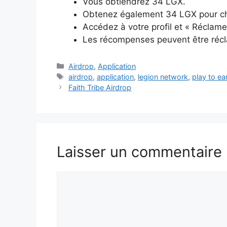
Vous obtiendrez 34 LGX.
Obtenez également 34 LGX pour ch
Accédez à votre profil et « Récla
Les récompenses peuvent être récla
Catégories
Airdrop
,
Application
Étiquettes
airdrop
,
application
,
legion network
,
play to ea
Faith Tribe Airdrop
Laisser un commentaire
Commentaire