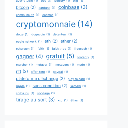
ayet-studio
(1)
bee
(1)
betfury
(1)
bfg
(1)
coinbase
(3)
bitcoin
(2)
cardano
(1)
communaute
(1)
cosmos
(1)
cryptomonnaie
(14)
doge
(1)
dogecoin
(1)
détenteur
(1)
eth
(2)
ether
(2)
eagle network
(1)
ethereum
(1)
faith
(1)
faith tribe
(1)
freecash
(1)
gratuit
(5)
gagner
(4)
lootably
(1)
marcher
(1)
metaver
(1)
metavers
(1)
mode
(1)
nft
(2)
offer-toro
(1)
paypal
(1)
plateforme d'échange
(2)
play to earn
(1)
sans condition
(2)
ripple
(1)
satoshi
(1)
shiba inu
(1)
sondage
(1)
tirage au sort
(3)
xrp
(1)
éther
(1)