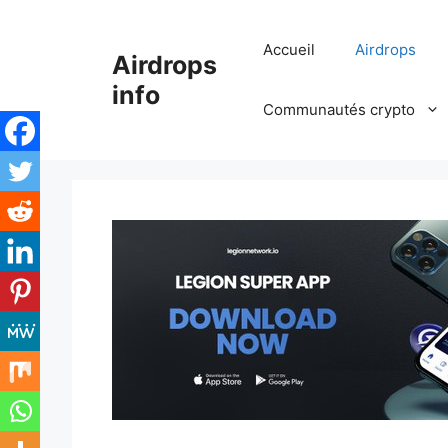
Aller
au
Accueil
Airdrops
Airdrops
contenu
info
Communautés crypto