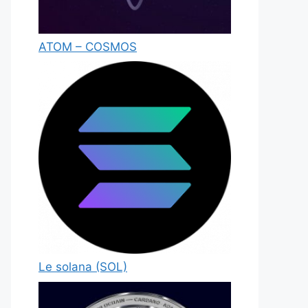
ATOM – COSMOS
Le solana (SOL)