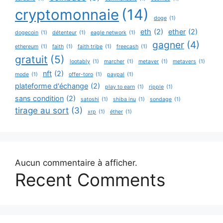
cryptomonnaie
(14)
doge
(1)
eth
(2)
ether
(2)
dogecoin
(1)
détenteur
(1)
eagle network
(1)
gagner
(4)
ethereum
(1)
faith
(1)
faith tribe
(1)
freecash
(1)
gratuit
(5)
lootably
(1)
marcher
(1)
metaver
(1)
metavers
(1)
nft
(2)
mode
(1)
offer-toro
(1)
paypal
(1)
plateforme d'échange
(2)
play to earn
(1)
ripple
(1)
sans condition
(2)
satoshi
(1)
shiba inu
(1)
sondage
(1)
tirage au sort
(3)
xrp
(1)
éther
(1)
Aucun commentaire à afficher.
Recent Comments