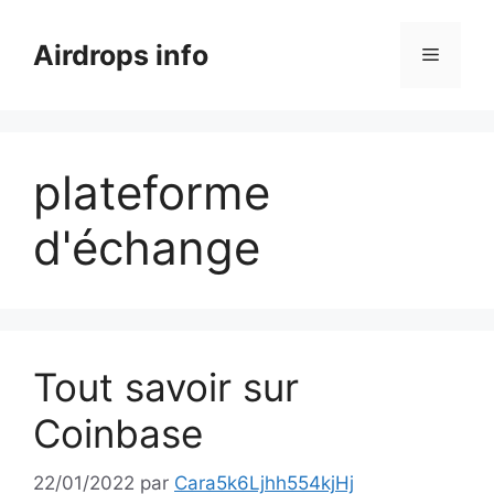
Aller
au
Airdrops info
Menu
contenu
plateforme
d'échange
Tout savoir sur
Coinbase
22/01/2022
par
Cara5k6Ljhh554kjHj