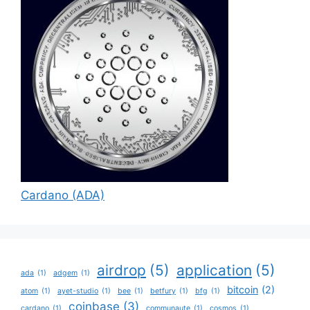
Cardano (ADA)
airdrop
(5)
application
(5)
ada
(1)
adgem
(1)
bitcoin
(2)
atom
(1)
ayet-studio
(1)
bee
(1)
betfury
(1)
bfg
(1)
coinbase
(3)
cardano
(1)
communaute
(1)
cosmos
(1)