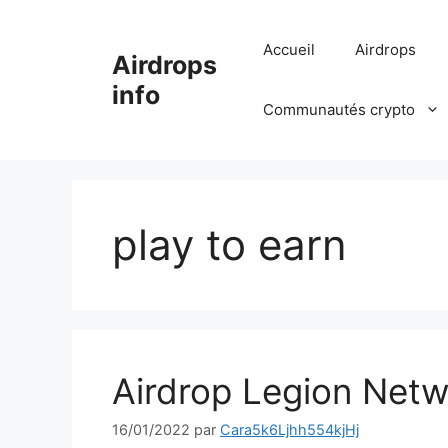
Aller
au
Accueil
Airdrops
Airdrops
contenu
info
Communautés crypto
play to earn
Airdrop Legion Netw
16/01/2022
par
Cara5k6Ljhh554kjHj