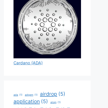
Cardano (ADA)
airdrop
(5)
ada
(1)
adgem
(1)
application
(5)
atom
(1)