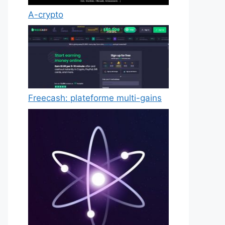
A-crypto
Freecash: plateforme multi-gains