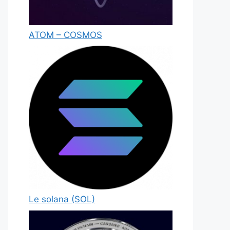
ATOM – COSMOS
Le solana (SOL)