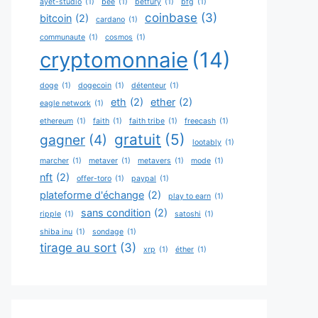
ayet-studio
(1)
bee
(1)
betfury
(1)
bfg
(1)
coinbase
(3)
bitcoin
(2)
cardano
(1)
communaute
(1)
cosmos
(1)
cryptomonnaie
(14)
doge
(1)
dogecoin
(1)
détenteur
(1)
eth
(2)
ether
(2)
eagle network
(1)
ethereum
(1)
faith
(1)
faith tribe
(1)
freecash
(1)
gratuit
(5)
gagner
(4)
lootably
(1)
marcher
(1)
metaver
(1)
metavers
(1)
mode
(1)
nft
(2)
offer-toro
(1)
paypal
(1)
plateforme d'échange
(2)
play to earn
(1)
sans condition
(2)
ripple
(1)
satoshi
(1)
shiba inu
(1)
sondage
(1)
tirage au sort
(3)
xrp
(1)
éther
(1)