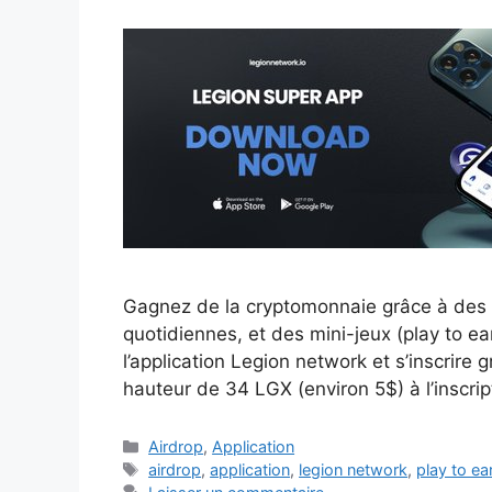
Gagnez de la cryptomonnaie grâce à des tu
quotidiennes, et des mini-jeux (play to ea
l’application Legion network et s’inscrire
hauteur de 34 LGX (environ 5$) à l’inscri
Catégories
Airdrop
,
Application
Étiquettes
airdrop
,
application
,
legion network
,
play to ea