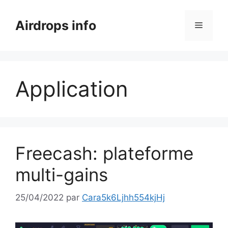
Aller
au
Airdrops info
Menu
contenu
Application
Freecash: plateforme
multi-gains
25/04/2022
par
Cara5k6Ljhh554kjHj