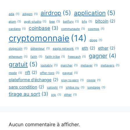
airdrop
(5)
application
(5)
ada
(1)
adgem
(1)
bitcoin
(2)
atom
(1)
ayet-studio
(1)
bee
(1)
betfury
(1)
bfg
(1)
coinbase
(3)
cardano
(1)
communaute
(1)
cosmos
(1)
cryptomonnaie
(14)
doge
(1)
eth
(2)
ether
(2)
dogecoin
(1)
détenteur
(1)
eagle network
(1)
gagner
(4)
ethereum
(1)
faith
(1)
faith tribe
(1)
freecash
(1)
gratuit
(5)
lootably
(1)
marcher
(1)
metaver
(1)
metavers
(1)
nft
(2)
mode
(1)
offer-toro
(1)
paypal
(1)
plateforme d'échange
(2)
play to earn
(1)
ripple
(1)
sans condition
(2)
satoshi
(1)
shiba inu
(1)
sondage
(1)
tirage au sort
(3)
xrp
(1)
éther
(1)
Aucun commentaire à afficher.