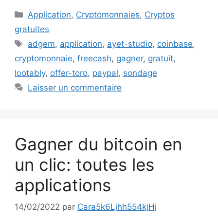
Catégories
Application
,
Cryptomonnaies
,
Cryptos
gratuites
Étiquettes
adgem
,
application
,
ayet-studio
,
coinbase
,
cryptomonnaie
,
freecash
,
gagner
,
gratuit
,
lootably
,
offer-toro
,
paypal
,
sondage
Laisser un commentaire
Gagner du bitcoin en
un clic: toutes les
applications
14/02/2022
par
Cara5k6Ljhh554kjHj