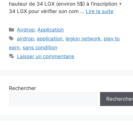
hauteur de 34 LGX (environ 5$) à l’inscription +
34 LGX pour vérifier son com …
Lire la suite
Catégories
Airdrop
,
Application
Étiquettes
airdrop
,
application
,
legion network
,
play to
earn
,
sans condition
Laisser un commentaire
Rechercher
Recherche