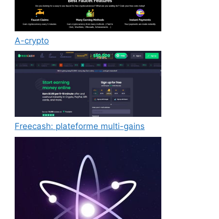
A-crypto
Freecash: plateforme multi-gains