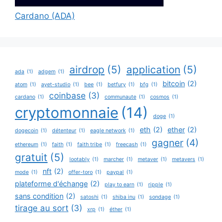
Cardano (ADA)
airdrop
(5)
application
(5)
ada
(1)
adgem
(1)
bitcoin
(2)
atom
(1)
ayet-studio
(1)
bee
(1)
betfury
(1)
bfg
(1)
coinbase
(3)
cardano
(1)
communaute
(1)
cosmos
(1)
cryptomonnaie
(14)
doge
(1)
eth
(2)
ether
(2)
dogecoin
(1)
détenteur
(1)
eagle network
(1)
gagner
(4)
ethereum
(1)
faith
(1)
faith tribe
(1)
freecash
(1)
gratuit
(5)
lootably
(1)
marcher
(1)
metaver
(1)
metavers
(1)
nft
(2)
mode
(1)
offer-toro
(1)
paypal
(1)
plateforme d'échange
(2)
play to earn
(1)
ripple
(1)
sans condition
(2)
satoshi
(1)
shiba inu
(1)
sondage
(1)
tirage au sort
(3)
xrp
(1)
éther
(1)