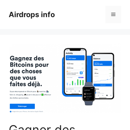
Aller
au
Airdrops info
Menu
contenu
Gagner des