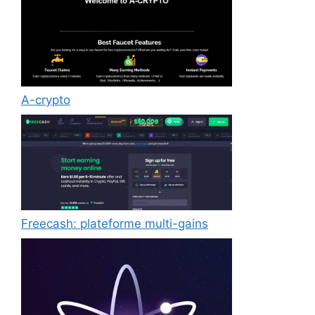
A-crypto
Freecash: plateforme multi-gains