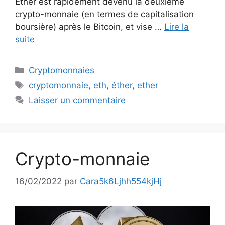
Ether est rapidement devenu la deuxième
crypto-monnaie (en termes de capitalisation
boursière) après le Bitcoin, et vise …
Lire la
suite
Catégories
Cryptomonnaies
Étiquettes
cryptomonnaie
,
eth
,
éther
,
ether
Laisser un commentaire
Crypto-monnaie
16/02/2022
par
Cara5k6Ljhh554kjHj