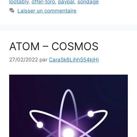
lootably
,
offer-toro
,
paypal
,
sondage
Laisser un commentaire
ATOM – COSMOS
27/02/2022
par
Cara5k6Ljhh554kjHj