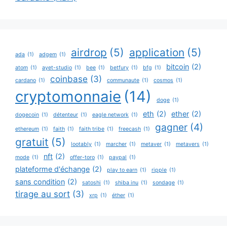
airdrop
(5)
application
(5)
ada
(1)
adgem
(1)
bitcoin
(2)
atom
(1)
ayet-studio
(1)
bee
(1)
betfury
(1)
bfg
(1)
coinbase
(3)
cardano
(1)
communaute
(1)
cosmos
(1)
cryptomonnaie
(14)
doge
(1)
eth
(2)
ether
(2)
dogecoin
(1)
détenteur
(1)
eagle network
(1)
gagner
(4)
ethereum
(1)
faith
(1)
faith tribe
(1)
freecash
(1)
gratuit
(5)
lootably
(1)
marcher
(1)
metaver
(1)
metavers
(1)
nft
(2)
mode
(1)
offer-toro
(1)
paypal
(1)
plateforme d'échange
(2)
play to earn
(1)
ripple
(1)
sans condition
(2)
satoshi
(1)
shiba inu
(1)
sondage
(1)
tirage au sort
(3)
xrp
(1)
éther
(1)