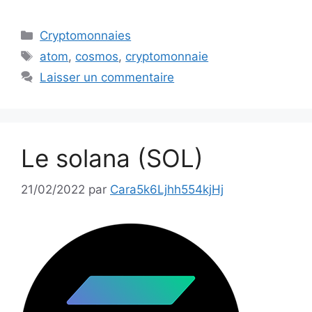
Catégories
Cryptomonnaies
Étiquettes
atom
,
cosmos
,
cryptomonnaie
Laisser un commentaire
Le solana (SOL)
21/02/2022
par
Cara5k6Ljhh554kjHj