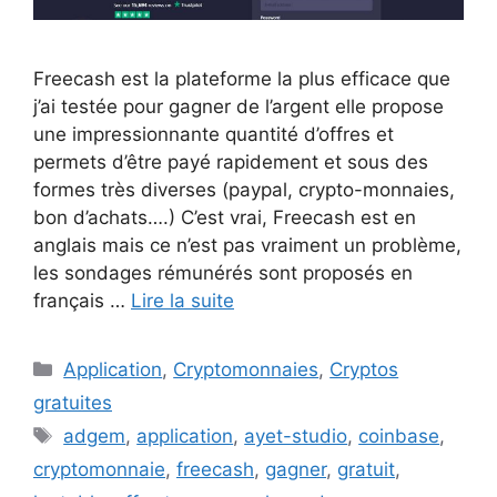
Freecash est la plateforme la plus efficace que
j’ai testée pour gagner de l’argent elle propose
une impressionnante quantité d’offres et
permets d’être payé rapidement et sous des
formes très diverses (paypal, crypto-monnaies,
bon d’achats….) C’est vrai, Freecash est en
anglais mais ce n’est pas vraiment un problème,
les sondages rémunérés sont proposés en
français …
Lire la suite
Catégories
Application
,
Cryptomonnaies
,
Cryptos
gratuites
Étiquettes
adgem
,
application
,
ayet-studio
,
coinbase
,
cryptomonnaie
,
freecash
,
gagner
,
gratuit
,