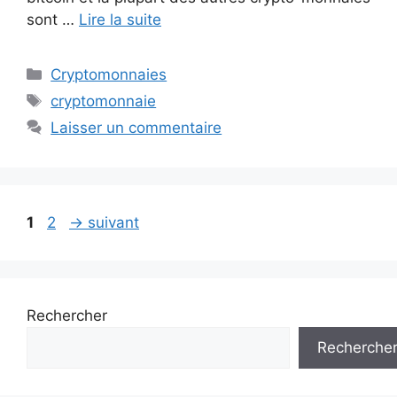
sont …
Lire la suite
Catégories
Cryptomonnaies
Étiquettes
cryptomonnaie
Laisser un commentaire
Page
Page
1
2
→
suivant
Rechercher
Recherche