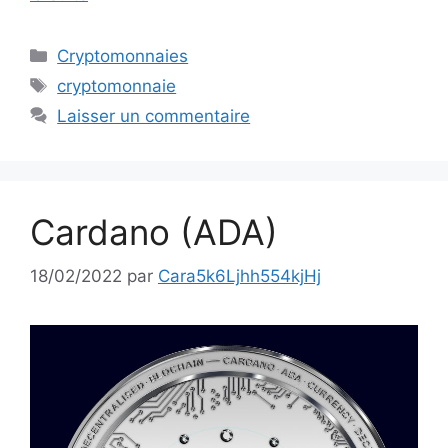
Catégories
Cryptomonnaies
Étiquettes
cryptomonnaie
Laisser un commentaire
Cardano (ADA)
18/02/2022
par
Cara5k6Ljhh554kjHj