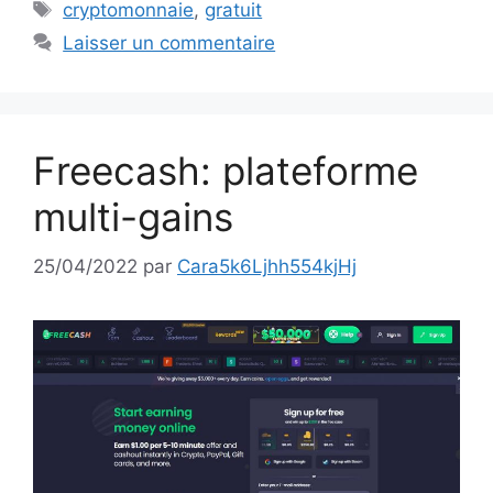
Étiquettes
cryptomonnaie
,
gratuit
Laisser un commentaire
Freecash: plateforme
multi-gains
25/04/2022
par
Cara5k6Ljhh554kjHj