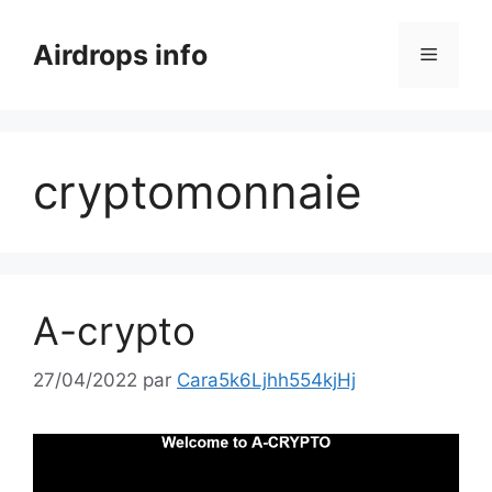
Aller
au
Airdrops info
Menu
contenu
cryptomonnaie
A-crypto
27/04/2022
par
Cara5k6Ljhh554kjHj